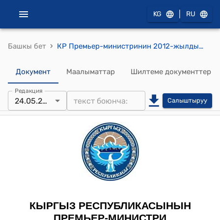
|
KG
RU
›
Башкы бет
КР Премьер-министринин 2012-жылдын 24-майындагы № 462 (К.Ж.Чодуров жөнүндө) буйругу
Документ
Маалыматтар
Шилтеме документтер
Редакция
24.05.2012
Салыштыруу