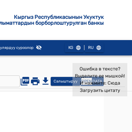
Кыргыз Республикасынын Укуктук
лыматтардын борборлоштурулган банкы
|
KG
RU
улярдуу суроолор
Ошибка в тексте?
Выделите ее мышкой!
Салыштыруу
OPEN
DATA
И нажмите:
Сюда
Загрузить цитату