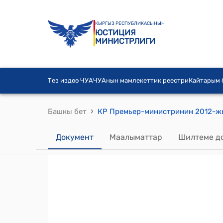
КЫРГЫЗ РЕСПУБЛИКАСЫНЫН
ЮСТИЦИЯ
МИНИСТРЛИГИ
Тез издөө ЧУА
ЧУАнын мамлекеттик реестри
Кайтарым
›
Башкы бет
Документ
Маалыматтар
Шилтеме д