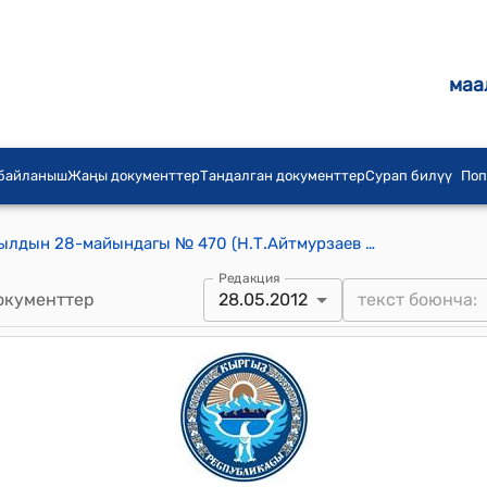
маа
 байланыш
Жаңы документтер
Тандалган документтер
Сурап билүү
Поп
КР Премьер-министринин 2012-жылдын 28-майындагы № 470 (Н.Т.Айтмурзаев жөнүндө) буйругу
Редакция
окументтер
28.05.2012