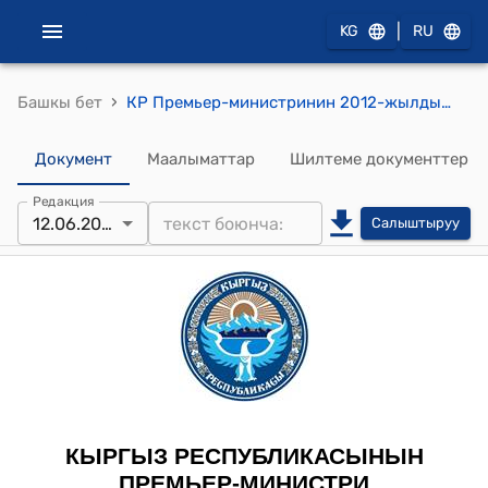
|
KG
RU
›
Башкы бет
КР Премьер-министринин 2012-жылдын 12-июнундагы № 494 (Ж.Т.Алимбаев жөнүндө) буйругу
Документ
Маалыматтар
Шилтеме документтер
Редакция
12.06.2012
Салыштыруу