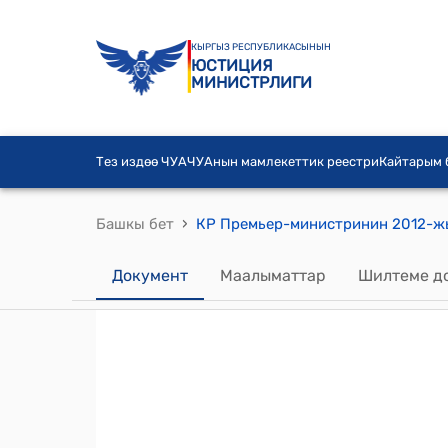
КЫРГЫЗ РЕСПУБЛИКАСЫНЫН
ЮСТИЦИЯ
МИНИСТРЛИГИ
Тез издөө ЧУА
ЧУАнын мамлекеттик реестри
Кайтарым
›
Башкы бет
Документ
Маалыматтар
Шилтеме д