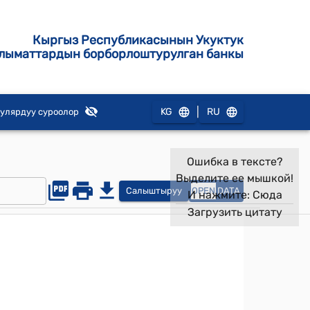
Кыргыз Республикасынын Укуктук
лыматтардын борборлоштурулган банкы
|
KG
RU
улярдуу суроолор
Ошибка в тексте?
Выделите ее мышкой!
Салыштыруу
OPEN
DATA
И нажмите:
Сюда
Загрузить цитату