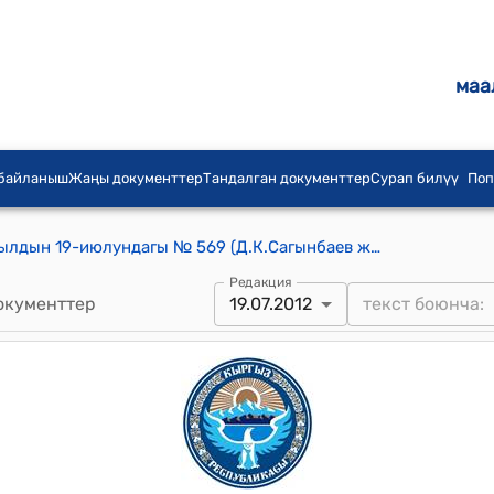
маа
 байланыш
Жаңы документтер
Тандалган документтер
Сурап билүү
Поп
КР Премьер-министринин 2012-жылдын 19-июлундагы № 569 (Д.К.Сагынбаев жөнүндө) буйругу
Редакция
окументтер
19.07.2012