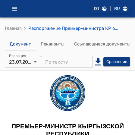
|
KG
RU
›
Главная
Распоряжение Премьер-министра КР от 2012 года 23 июляч № 575 (О Тулендыбаеве П.Р.)
Документ
Реквизиты
Ссылающиеся документы
Редакция
23.07.2012
Сравнение