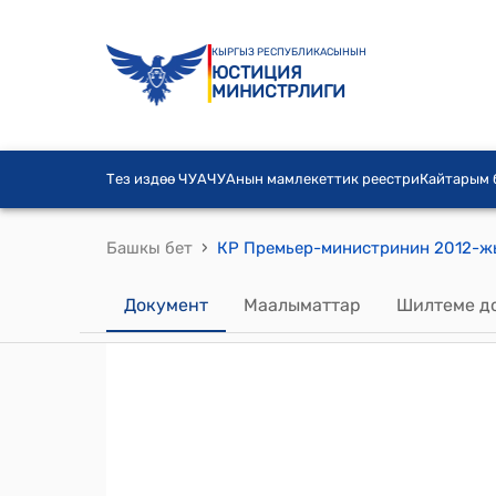
КЫРГЫЗ РЕСПУБЛИКАСЫНЫН
ЮСТИЦИЯ
МИНИСТРЛИГИ
Тез издөө ЧУА
ЧУАнын мамлекеттик реестри
Кайтарым
›
Башкы бет
Документ
Маалыматтар
Шилтеме д