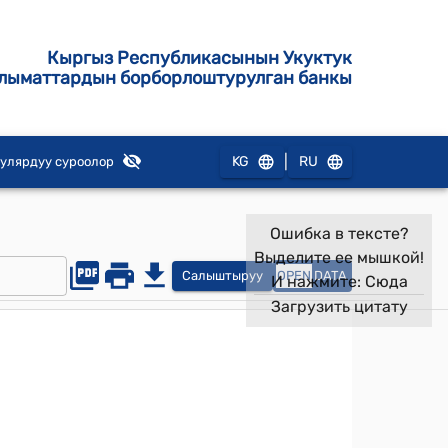
Кыргыз Республикасынын Укуктук
лыматтардын борборлоштурулган банкы
|
KG
RU
улярдуу суроолор
Ошибка в тексте?
Выделите ее мышкой!
Салыштыруу
OPEN
DATA
И нажмите:
Сюда
Загрузить цитату