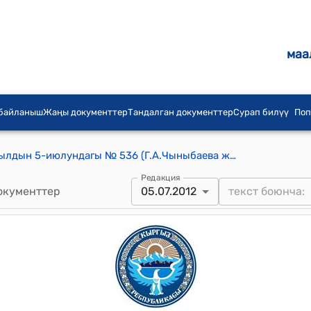
маа
 байланыш
Жаңы документтер
Тандалган документтер
Сурап билүү
Поп
КР Премьер-министринин 2012-жылдын 5-июлундагы № 536 (Г.А.Чыныбаева жөнүндө) буйругу
Редакция
окументтер
05.07.2012