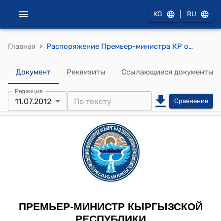
|
KG
RU
›
Главная
Распоряжение Премьер-министра КР от 11 июля 2012 года № 545 (О Соронкулове Г.У.)
Документ
Реквизиты
Ссылающиеся документы
Редакция
11.07.2012
Сравнение