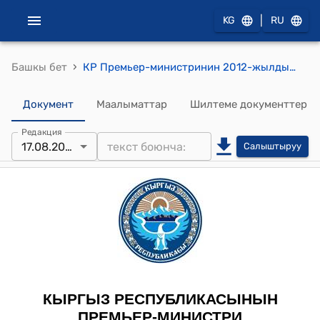
|
KG
RU
›
Башкы бет
КР Премьер-министринин 2012-жылдын 17-августундагы № 609 (К.А.Касенов жөнүндө) буйругу
Документ
Маалыматтар
Шилтеме документтер
Редакция
17.08.2012
Салыштыруу