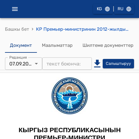
|
KG
RU
›
Башкы бет
КР Премьер-министринин 2012-жылдын 7-сентябрындагы № 643 (Д.А.Молдошева жөнүндө) буйругу
Документ
Маалыматтар
Шилтеме документтер
Редакция
07.09.2012
Салыштыруу