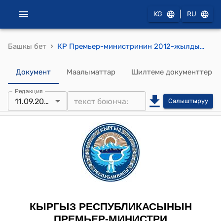
|
KG
RU
›
Башкы бет
КР Премьер-министринин 2012-жылдын 11-сентябрындагы № 662 (А.Б.Маматбеков жөнүндө) буйругу
Документ
Маалыматтар
Шилтеме документтер
Редакция
11.09.2012
Салыштыруу