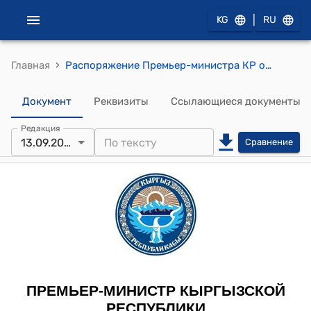
|
KG
RU
›
Главная
Распоряжение Премьер-министра КР от 13 сентября 2012 года № 681 (О Нусувалиеве О.Т.)
Документ
Реквизиты
Ссылающиеся документы
Редакция
13.09.2012
Сравнение