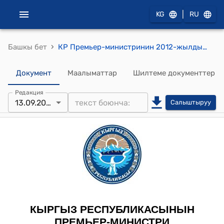
|
KG
RU
›
Башкы бет
КР Премьер-министринин 2012-жылдын 13-сентябрындагы № 682 (А.Р.Джумабаев жөнүндө) буйругу
Документ
Маалыматтар
Шилтеме документтер
Редакция
13.09.2012
Салыштыруу