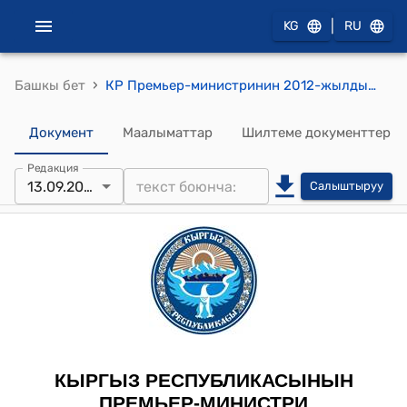
|
KG
RU
›
Башкы бет
КР Премьер-министринин 2012-жылдын 13-сентябрындагы № 683 (М.К.Эржигитов жөнүндө) буйругу
Документ
Маалыматтар
Шилтеме документтер
Редакция
13.09.2012
Салыштыруу