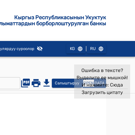
Кыргыз Республикасынын Укуктук
лыматтардын борборлоштурулган банкы
|
KG
RU
улярдуу суроолор
Ошибка в тексте?
Выделите ее мышкой!
Салыштыруу
OPEN
DATA
И нажмите:
Сюда
Загрузить цитату