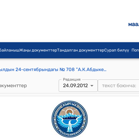
маа
 байланыш
Жаңы документтер
Тандалган документтер
Сурап билүү
Поп
КР Премьер-министринин 2012-жылдын 24-сентябрындагы № 708 "А.К.Абдыкеримова жөнүндө" буйругу
Редакция
окументтер
24.09.2012