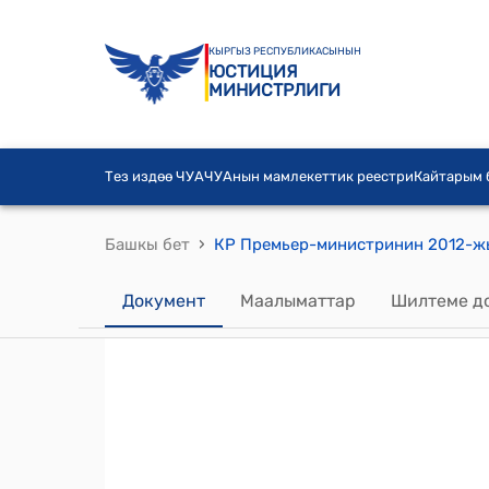
КЫРГЫЗ РЕСПУБЛИКАСЫНЫН
ЮСТИЦИЯ
МИНИСТРЛИГИ
Тез издөө ЧУА
ЧУАнын мамлекеттик реестри
Кайтарым
›
Башкы бет
Документ
Маалыматтар
Шилтеме д