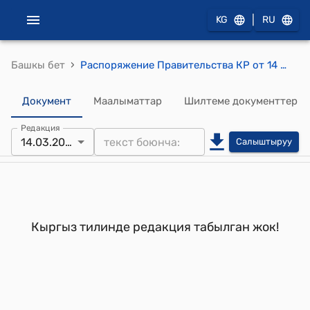
|
KG
RU
›
Башкы бет
Распоряжение Правительства КР от 14 марта 2000 года N 84-р (Об утверждении протоколов совещания рабочей группы по урегулированию ситуации, сложившейся с проектом "Кыргыз Агробизнес Компани")
Документ
Маалыматтар
Шилтеме документтер
Редакция
14.03.2000
Салыштыруу
Кыргыз тилинде редакция табылган жок!