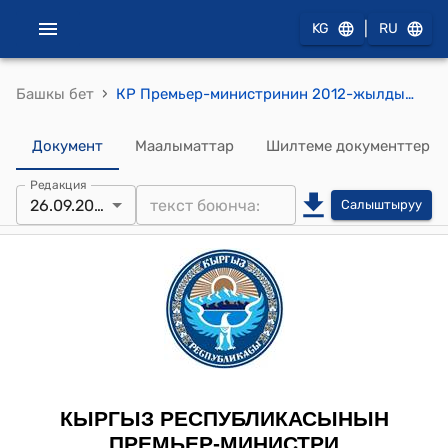
|
KG
RU
›
Башкы бет
КР Премьер-министринин 2012-жылдын 26-сентябрындагы № 721 "А.Ш.Осмоналиев жөнүндө" буйругу
Документ
Маалыматтар
Шилтеме документтер
Редакция
26.09.2012
Салыштыруу