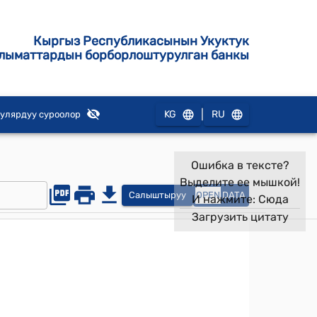
Кыргыз Республикасынын Укуктук
лыматтардын борборлоштурулган банкы
|
KG
RU
улярдуу суроолор
Ошибка в тексте?
Выделите ее мышкой!
Салыштыруу
OPEN
DATA
И нажмите:
Сюда
Загрузить цитату