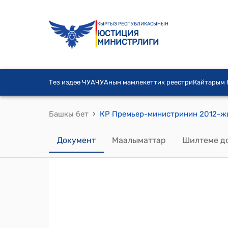
КЫРГЫЗ РЕСПУБЛИКАСЫНЫН
ЮСТИЦИЯ
МИНИСТРЛИГИ
Тез издөө ЧУА
ЧУАнын мамлекеттик реестри
Кайтарым
›
Башкы бет
Документ
Маалыматтар
Шилтеме д