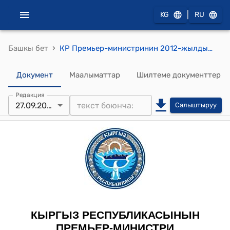
|
KG
RU
›
Башкы бет
КР Премьер-министринин 2012-жылдын 27-сентябрындагы № 730 "С.Ш.Жээнбеков жөнүндө" буйругу
Документ
Маалыматтар
Шилтеме документтер
Редакция
27.09.2012
Салыштыруу