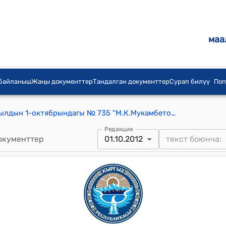
маа
 байланыш
Жаңы документтер
Тандалган документтер
Сурап билүү
Поп
КР Премьер-министринин 2012-жылдын 1-октябрындагы № 735 "М.К.Мукамбетов жөнүндө" буйругу
Редакция
окументтер
01.10.2012