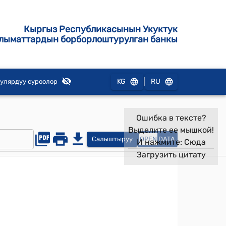
Кыргыз Республикасынын Укуктук
лыматтардын борборлоштурулган банкы
|
KG
RU
улярдуу суроолор
Ошибка в тексте?
Выделите ее мышкой!
Салыштыруу
OPEN
DATA
И нажмите:
Сюда
Загрузить цитату