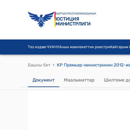
КЫРГЫЗ РЕСПУБЛИКАСЫНЫН
ЮСТИЦИЯ
МИНИСТРЛИГИ
Тез издөө ЧУА
ЧУАнын мамлекеттик реестри
Кайтарым
›
Башкы бет
Документ
Маалыматтар
Шилтеме д