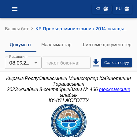
|
KG
RU
›
Башкы бет
КР Премьер-министринин 2014-жылдын 4-сентябрындагы № 381 (Кыргыз Республикасы менен Казакстан Республикасынын ортосундагы Мамлекеттик чек араны демаркациялоо боюнча биргелешкен комиссиянын кезектеги жыйынына катышуу тууралуу) буйругу
Документ
Маалыматтар
Шилтеме документтер
Редакция
08.09.2023
Салыштыруу