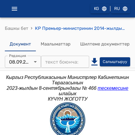
|
KG
RU
›
Башкы бет
КР Премьер-министринин 2014-жылдын 4-сентябрындагы № 381 (Кыргыз Республикасы менен Казакстан Республикасынын ортосундагы Мамлекеттик чек араны демаркациялоо боюнча биргелешкен комиссиянын кезектеги жыйынына катышуу тууралуу) буйругу
Документ
Маалыматтар
Шилтеме документтер
Редакция
08.09.2023
Салыштыруу