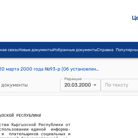
Ц
ная связь
Новые документы
Избранные документы
Справка
Популярны
Распоряжение Правительства КР от 20 марта 2000 года №93-р (Об установлении для хозяйствующих субъектов срока прохождения налоговой перерегистрации с получением 14-значного ИИН)
Редакция
 документы
20.03.2000