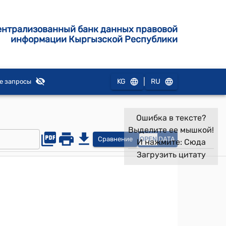
ентрализованный банк данных правовой
информации Кыргызской Республики
|
KG
RU
е запросы
Ошибка в тексте?
Выделите ее мышкой!
Сравнение
OPEN
DATA
И нажмите:
Сюда
Загрузить цитату