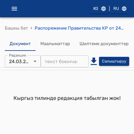
|
KG
RU
›
Башкы бет
Распоряжение Правительства КР от 24 марта 2000 года №101-р (О проектах соглашений между Правительством КР и Детским Фондом ООН о предоставлении услуг и Правительством КР и ЮНИСЕФ по проекту Вакцинной Независимости в Кыргызстане)
Документ
Маалыматтар
Шилтеме документтер
Редакция
24.03.2000
Салыштыруу
Кыргыз тилинде редакция табылган жок!