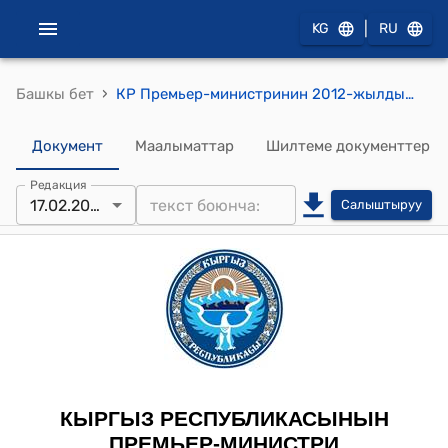
|
KG
RU
›
Башкы бет
КР Премьер-министринин 2012-жылдын 17-февралындагы № 237 "Т.А.Акеров жөнүндө" буйругу
Документ
Маалыматтар
Шилтеме документтер
Редакция
17.02.2012
Салыштыруу