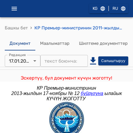
|
KG
RU
›
Башкы бет
КР Премьер-министринин 2011-жылдын 1-июнундагы № 291 "Ж. Н.Джумашев жөнүндө" буйругу
Документ
Маалыматтар
Шилтеме документтер
Редакция
17.01.2013
Салыштыруу
Эскертүү, бул документ күчүн жоготту!