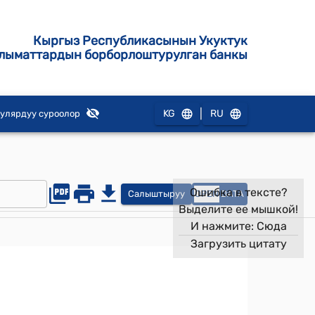
Кыргыз Республикасынын Укуктук
лыматтардын борборлоштурулган банкы
|
KG
RU
улярдуу суроолор
Ошибка в тексте?
Салыштыруу
OPEN
DATA
Выделите ее мышкой!
И нажмите:
Сюда
Загрузить цитату