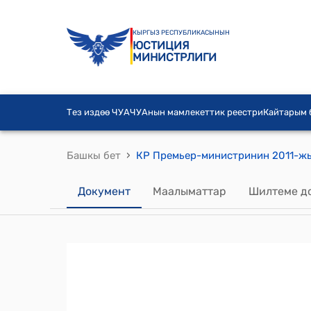
КЫРГЫЗ РЕСПУБЛИКАСЫНЫН
ЮСТИЦИЯ
МИНИСТРЛИГИ
Тез издөө ЧУА
ЧУАнын мамлекеттик реестри
Кайтарым
›
Башкы бет
Документ
Маалыматтар
Шилтеме д