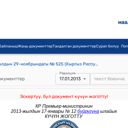
маа
 байланыш
Жаңы документтер
Тандалган документтер
Сурап билүү
Поп
КР Премьер-министринин 2011-жылдын 29-ноябрындагы № 525 (Кыргыз Республикасынын Премьер-министринин 2011-жылдын 1-июнундагы № 291 буйругуна төмөнкүдөй өзгөртүүнү киргизүү жөнүндө) буйругу
Редакция
окументтер
17.01.2013
Эскертүү, бул документ күчүн жоготту!