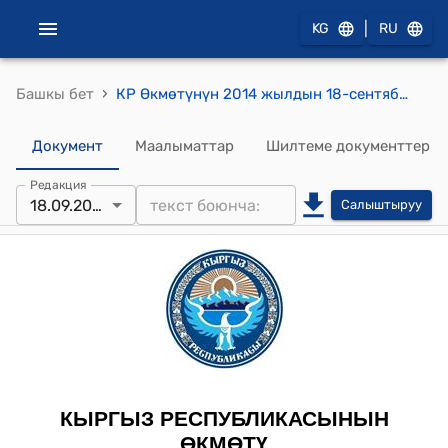
|
KG
RU
›
Башкы бет
КР Өкмөтүнүн 2014 жылдын 18-сентябрындагы № 404-б (Кыргыз Республикасынын Мамлекеттик улуттук коопсуздук комитети менен Индия Республикасынын Тышкы чалгындоо кызматынын Изилдөө жана аналитикалык мекемесинин ортосундагы кызматташуу жөнүндө меморандумдун тиркелген долбооруна макулдук берүү боюнча) буйругу
Документ
Маалыматтар
Шилтеме документтер
Редакция
18.09.2014
Салыштыруу