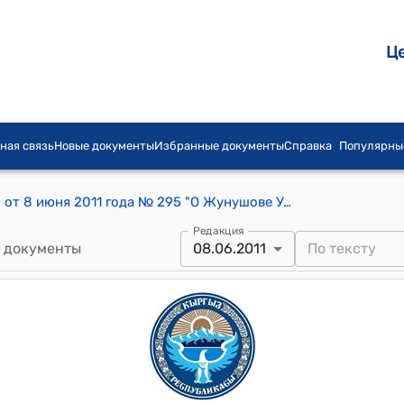
Ц
ная связь
Новые документы
Избранные документы
Справка
Популярны
Распоряжение Премьер-министра КР от 8 июня 2011 года № 295 "О Жунушове У.К."
Редакция
 документы
08.06.2011