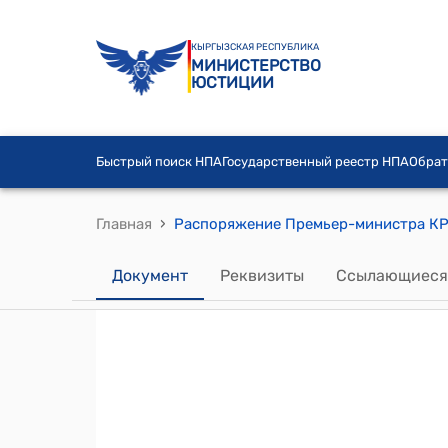
КЫРГЫЗСКАЯ РЕСПУБЛИКА
МИНИСТЕРСТВО
ЮСТИЦИИ
Быстрый поиск НПА
Государственный реестр НПА
Обрат
›
Главная
Документ
Реквизиты
Ссылающиеся