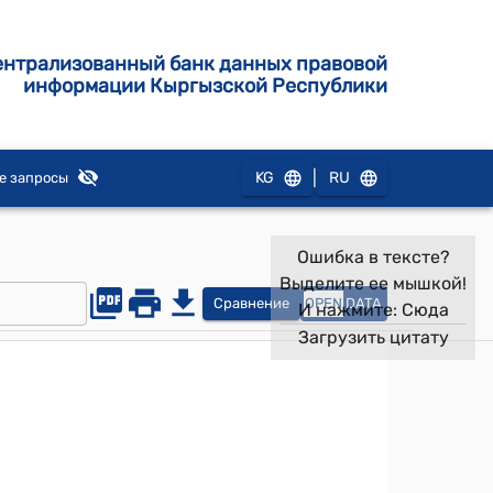
ентрализованный банк данных правовой
информации Кыргызской Республики
|
KG
RU
е запросы
Ошибка в тексте?
Выделите ее мышкой!
Сравнение
OPEN
DATA
И нажмите:
Сюда
Загрузить цитату