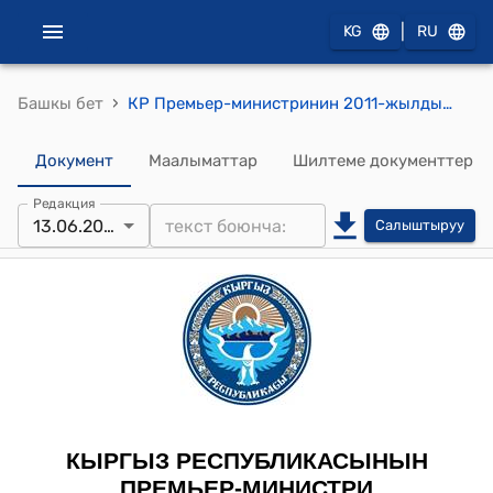
|
KG
RU
›
Башкы бет
КР Премьер-министринин 2011-жылдын 13-июнундагы № 302 "Р.Табышов жөнүндө" буйругу
Документ
Маалыматтар
Шилтеме документтер
Редакция
13.06.2011
Салыштыруу