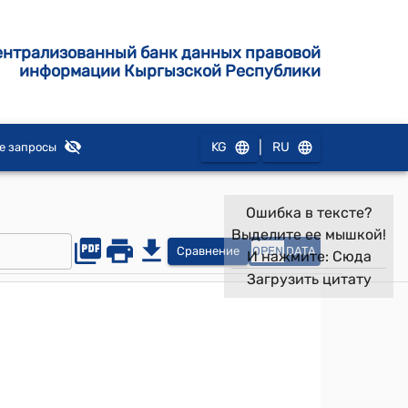
ентрализованный банк данных правовой
информации Кыргызской Республики
|
KG
RU
е запросы
Ошибка в тексте?
Выделите ее мышкой!
Сравнение
OPEN
DATA
И нажмите:
Сюда
Загрузить цитату