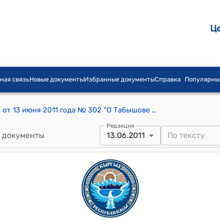
Ц
ная связь
Новые документы
Избранные документы
Справка
Популярны
Распоряжение Премьер-министра КР от 13 июня 2011 года № 302 "О Табышове Р."
Редакция
 документы
13.06.2011