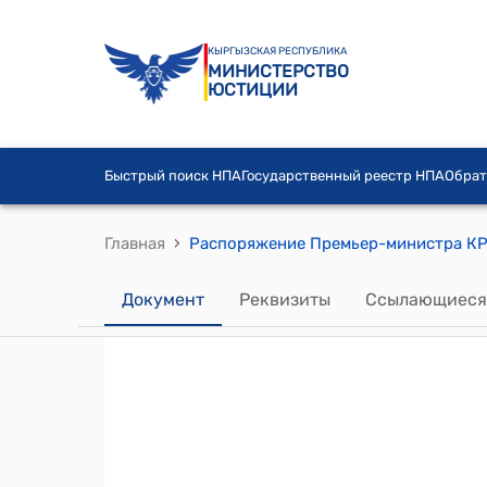
КЫРГЫЗСКАЯ РЕСПУБЛИКА
МИНИСТЕРСТВО
ЮСТИЦИИ
Быстрый поиск НПА
Государственный реестр НПА
Обрат
›
Главная
Документ
Реквизиты
Ссылающиеся