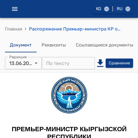
|
KG
RU
›
Главная
Распоряжение Премьер-министра КР от 13 июня 2011 года № 304 "Об Абдышеве Н.К."
Документ
Реквизиты
Ссылающиеся документы
Редакция
13.06.2011
Сравнение