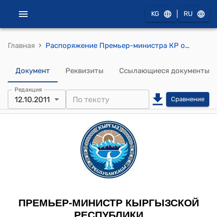
|
KG
RU
›
Главная
Распоряжение Премьер-министра КР от 12 октября 2011 года № 490 "Об Ахметове У.Т."
Документ
Реквизиты
Ссылающиеся документы
Редакция
12.10.2011
Сравнение