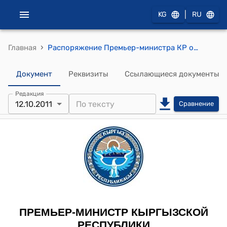
|
KG
RU
›
Главная
Распоряжение Премьер-министра КР от 12 октября 2011 года № 492 "О Кудайбергенове P.M."
Документ
Реквизиты
Ссылающиеся документы
Редакция
12.10.2011
Сравнение