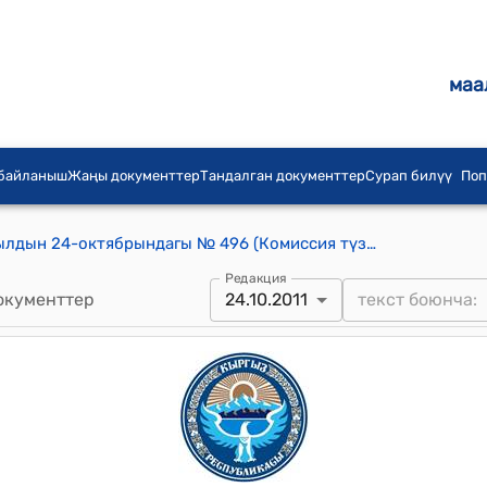
маа
 байланыш
Жаңы документтер
Тандалган документтер
Сурап билүү
Поп
КР Премьер-министринин 2011-жылдын 24-октябрындагы № 496 (Комиссия түзүү тууралуу) буйругу
Редакция
окументтер
24.10.2011