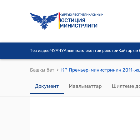
КЫРГЫЗ РЕСПУБЛИКАСЫНЫН
ЮСТИЦИЯ
МИНИСТРЛИГИ
Тез издөө ЧУА
ЧУАнын мамлекеттик реестри
Кайтарым
›
Башкы бет
Документ
Маалыматтар
Шилтеме д