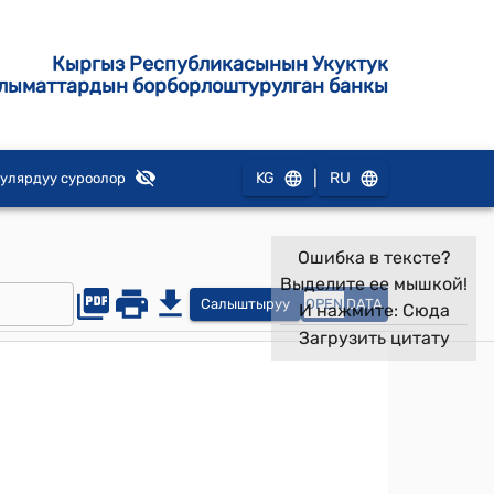
Кыргыз Республикасынын Укуктук
лыматтардын борборлоштурулган банкы
|
KG
RU
улярдуу суроолор
Ошибка в тексте?
Выделите ее мышкой!
Салыштыруу
OPEN
DATA
И нажмите:
Сюда
Загрузить цитату