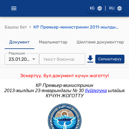
|
KG
RU
›
Башкы бет
КР Премьер-министринин 2011-жылдын 29-октябрындагы № 497 (Е.Л. Скобеев тууралуу) буйругу
Документ
Маалыматтар
Шилтеме документтер
Редакция
23.01.2013
Салыштыруу
Эскертүү, бул документ күчүн жоготту!