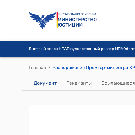
КЫРГЫЗСКАЯ РЕСПУБЛИКА
МИНИСТЕРСТВО
ЮСТИЦИИ
Быстрый поиск НПА
Государственный реестр НПА
Обрат
›
Главная
Документ
Реквизиты
Ссылающиеся