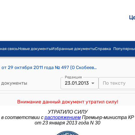
Ц
ная связь
Новые документы
Избранные документы
Справка
Популярны
Распоряжение Премьер-министра КР от 29 октября 2011 года № 497 (О Скобееве Е.Л.)
Редакция
 документы
23.01.2013
Внимание данный документ утратил силу!