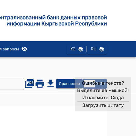
ентрализованный банк данных правовой
информации Кыргызской Республики
|
KG
RU
е запросы
Ошибка в тексте?
Сравнение
OPEN
DATA
Выделите ее мышкой!
И нажмите:
Сюда
Загрузить цитату