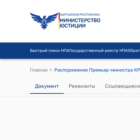
КЫРГЫЗСКАЯ РЕСПУБЛИКА
МИНИСТЕРСТВО
ЮСТИЦИИ
Быстрый поиск НПА
Государственный реестр НПА
Обрат
›
Главная
Документ
Реквизиты
Ссылающиеся