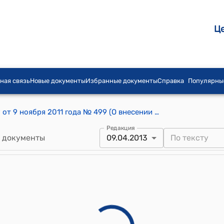
Ц
ная связь
Новые документы
Избранные документы
Справка
Популярны
Распоряжение Премьер-министра КР от 9 ноября 2011 года № 499 (О внесении изменений в распоряжение Премьер-министра Кыргызской Республики от 17 марта 2011 года № 178)
Редакция
 документы
09.04.2013
Внимание данный документ утратил силу!