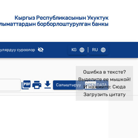
Кыргыз Республикасынын Укуктук
лыматтардын борборлоштурулган банкы
|
KG
RU
улярдуу суроолор
Ошибка в тексте?
Выделите ее мышкой!
Салыштыруу
OPEN
DATA
И нажмите:
Сюда
Загрузить цитату