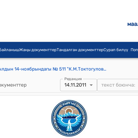
маа
 байланыш
Жаңы документтер
Тандалган документтер
Сурап билүү
Поп
КР Премьер-министринин 2011-жылдын 14-ноябрындагы № 511 "К.М.Токтогулов жөнүндө" буйругу
Редакция
окументтер
14.11.2011