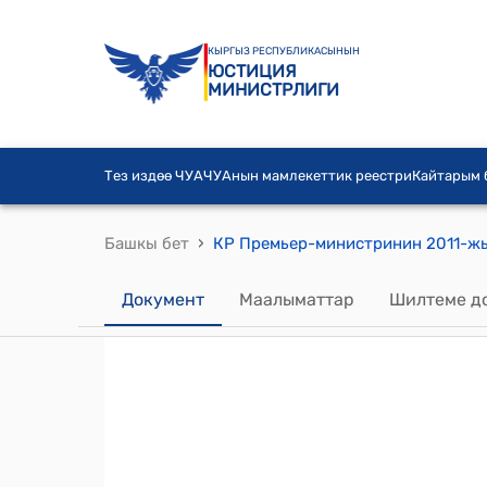
КЫРГЫЗ РЕСПУБЛИКАСЫНЫН
ЮСТИЦИЯ
МИНИСТРЛИГИ
Тез издөө ЧУА
ЧУАнын мамлекеттик реестри
Кайтарым
›
Башкы бет
Документ
Маалыматтар
Шилтеме д