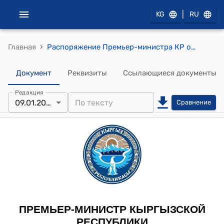
|
KG
RU
›
Главная
Распоряжение Премьер-министра КР от 9 января 2013 года № 3 "О Маматове С.М."
Документ
Реквизиты
Ссылающиеся документы
Редакция
09.01.2013
Сравнение