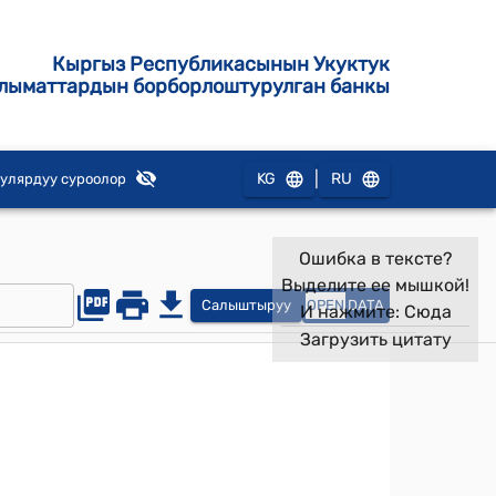
Кыргыз Республикасынын Укуктук
лыматтардын борборлоштурулган банкы
|
KG
RU
улярдуу суроолор
Ошибка в тексте?
Выделите ее мышкой!
Салыштыруу
OPEN
DATA
И нажмите:
Сюда
Загрузить цитату