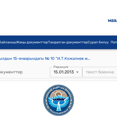
маа
 байланыш
Жаңы документтер
Тандалган документтер
Сурап билүү
Поп
КР Премьер-министринин 2013-жылдын 15-январындагы № 10 "И.Т.Кожалиев жөнүндө" буйругу
Редакция
окументтер
15.01.2013