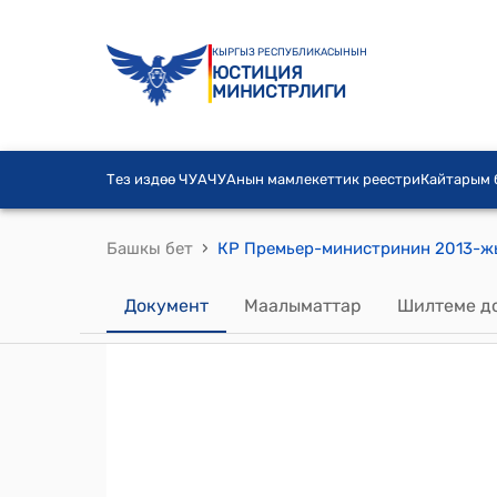
КЫРГЫЗ РЕСПУБЛИКАСЫНЫН
ЮСТИЦИЯ
МИНИСТРЛИГИ
Тез издөө ЧУА
ЧУАнын мамлекеттик реестри
Кайтарым
›
Башкы бет
Документ
Маалыматтар
Шилтеме д