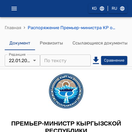
|
KG
RU
›
Главная
Распоряжение Премьер-министра КР от 22 января 2013 года № 26 "Об Абжапарове Т.Ж."
Документ
Реквизиты
Ссылающиеся документы
Редакция
22.01.2013
Сравнение