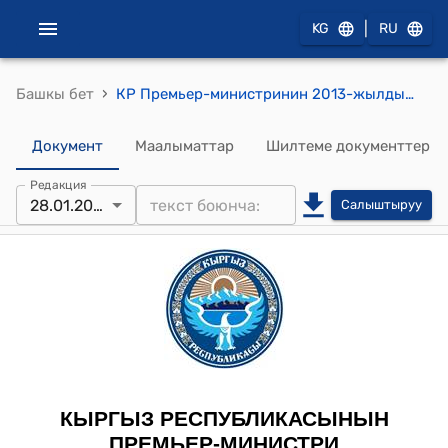
|
KG
RU
›
Башкы бет
КР Премьер-министринин 2013-жылдын 28-январындагы № 37 "Ж.П.Разаков жөнүндө" буйругу
Документ
Маалыматтар
Шилтеме документтер
Редакция
28.01.2013
Салыштыруу