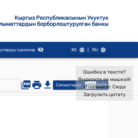
Кыргыз Республикасынын Укуктук
лыматтардын борборлоштурулган банкы
|
KG
RU
улярдуу суроолор
Ошибка в тексте?
Выделите ее мышкой!
Салыштыруу
OPEN
DATA
И нажмите:
Сюда
Загрузить цитату