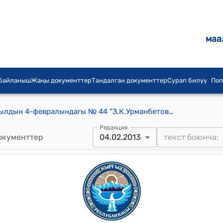
маа
 байланыш
Жаңы документтер
Тандалган документтер
Сурап билүү
Поп
КР Премьер-министринин 2013-жылдын 4-февралындагы № 44 "З.К.Урманбетов жөнүндө" буйругу
Редакция
окументтер
04.02.2013