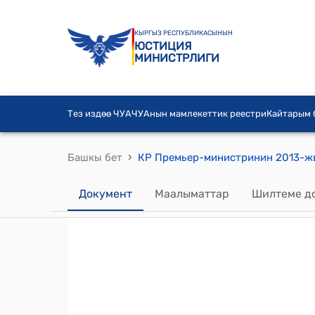
КЫРГЫЗ РЕСПУБЛИКАСЫНЫН
ЮСТИЦИЯ
МИНИСТРЛИГИ
Тез издөө ЧУА
ЧУАнын мамлекеттик реестри
Кайтарым
›
Башкы бет
Документ
Маалыматтар
Шилтеме д