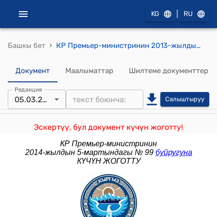
|
KG
RU
›
Башкы бет
КР Премьер-министринин 2013-жылдын 7-февралындагы № 48 (Жумушчу топ түзүү тууралуу) буйругу
Документ
Маалыматтар
Шилтеме документтер
Редакция
05.03.2014
Салыштыруу
Эскертүү, бул документ күчүн жоготту!