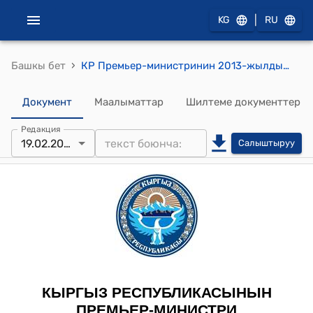
|
KG
RU
›
Башкы бет
КР Премьер-министринин 2013-жылдын 19-февралындагы № 63 "Т.И.Султанов жөнүндө" буйругу
Документ
Маалыматтар
Шилтеме документтер
Редакция
19.02.2013
Салыштыруу