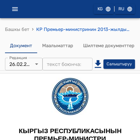
|
KG
RU
›
Башкы бет
КР Премьер-министринин 2013-жылдын 26-февралындагы № 67 (К.К. Кулуев тууралуу) буйругу
Документ
Маалыматтар
Шилтеме документтер
Редакция
26.02.2013
Салыштыруу