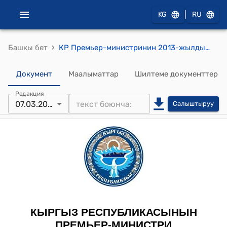
|
KG
RU
›
Башкы бет
КР Премьер-министринин 2013-жылдын 7-мартындагы № 77 "Т.Б.Исаков жөнүндө" буйругу
Документ
Маалыматтар
Шилтеме документтер
Редакция
07.03.2013
Салыштыруу