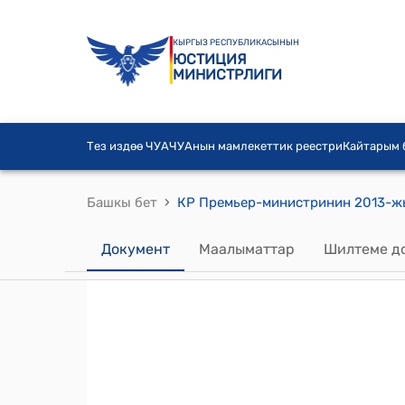
КЫРГЫЗ РЕСПУБЛИКАСЫНЫН
ЮСТИЦИЯ
МИНИСТРЛИГИ
Тез издөө ЧУА
ЧУАнын мамлекеттик реестри
Кайтарым
›
Башкы бет
Документ
Маалыматтар
Шилтеме д