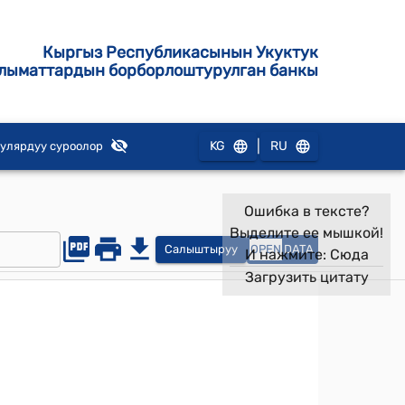
Кыргыз Республикасынын Укуктук
лыматтардын борборлоштурулган банкы
|
KG
RU
улярдуу суроолор
Ошибка в тексте?
Выделите ее мышкой!
Салыштыруу
OPEN
DATA
И нажмите:
Сюда
Загрузить цитату