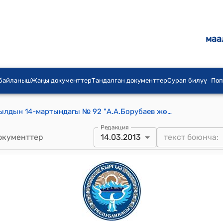
маа
 байланыш
Жаңы документтер
Тандалган документтер
Сурап билүү
Поп
КР Премьер-министринин 2013-жылдын 14-мартындагы № 92 "А.А.Борубаев жөнүндө" буйругу
Редакция
окументтер
14.03.2013