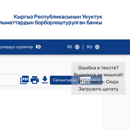
Кыргыз Республикасынын Укуктук
лыматтардын борборлоштурулган банкы
|
KG
RU
улярдуу суроолор
Ошибка в тексте?
Выделите ее мышкой!
Салыштыруу
OPEN
DATA
И нажмите:
Сюда
Загрузить цитату