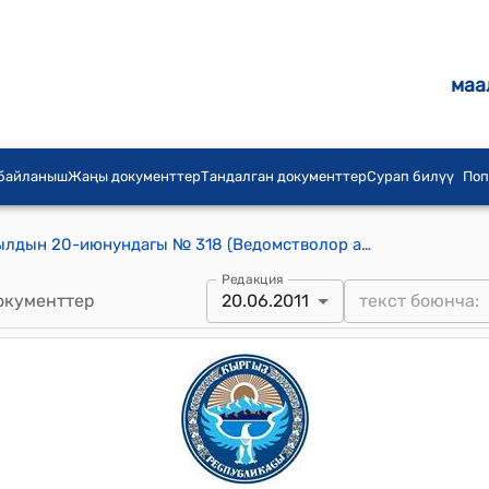
маа
 байланыш
Жаңы документтер
Тандалган документтер
Сурап билүү
Поп
КР Премьер-министринин 2011-жылдын 20-июнундагы № 318 (Ведомстволор аралык комиссия түзүү тууралуу) буйругу
Редакция
окументтер
20.06.2011