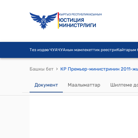
КЫРГЫЗ РЕСПУБЛИКАСЫНЫН
ЮСТИЦИЯ
МИНИСТРЛИГИ
Тез издөө ЧУА
ЧУАнын мамлекеттик реестри
Кайтарым
›
Башкы бет
Документ
Маалыматтар
Шилтеме д