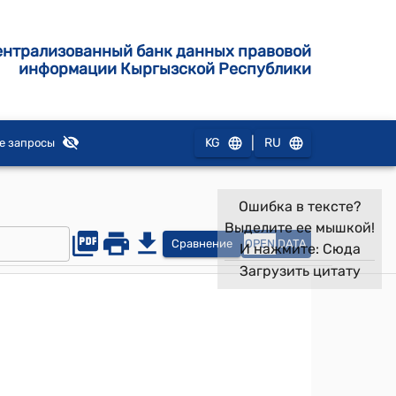
ентрализованный банк данных правовой
информации Кыргызской Республики
|
KG
RU
е запросы
Ошибка в тексте?
Выделите ее мышкой!
Сравнение
OPEN
DATA
И нажмите:
Сюда
Загрузить цитату