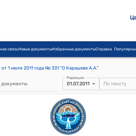
Ц
ная связь
Новые документы
Избранные документы
Справка
Популярны
т 1 июля 2011 года № 331 "О Карашеве А.А."
Редакция
 документы
01.07.2011